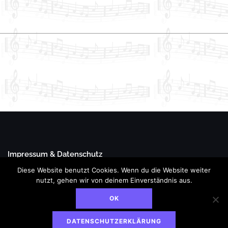
Impressum & Datenschutz
Diese Website benutzt Cookies. Wenn du die Website weiter
nutzt, gehen wir von deinem Einverständnis aus.
Copyright: MV Oberholzheim e.V.
OK
Theme von
Colorlib
Powered by
WordPress
DATENSCHUTZERKLÄRUNG